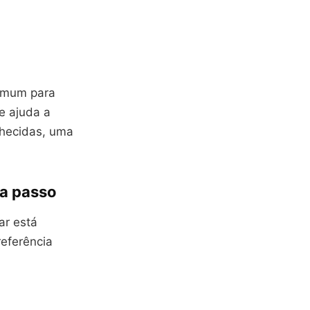
comum para
e ajuda a
nhecidas, uma
 a passo
ar está
referência