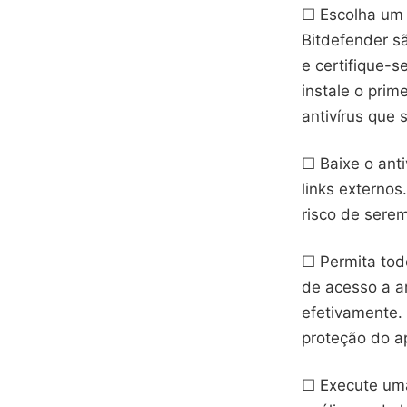
☐ Escolha um 
Bitdefender s
e certifique-s
instale o prim
antivírus que
☐ Baixe o anti
links externos
risco de sere
☐ Permita todo
de acesso a ar
efetivamente.
proteção do a
☐ Execute uma 