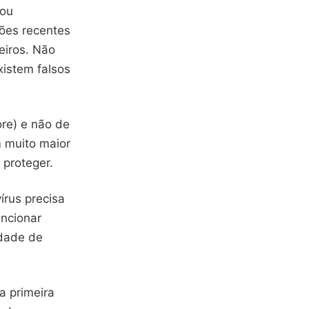
 ou
ções recentes
eiros. Não
existem falsos
ore) e não de
m muito maior
proteger.
írus precisa
uncionar
idade de
a primeira