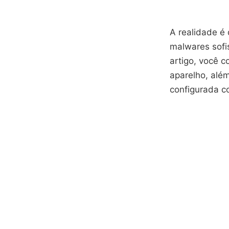
A realidade é
malwares sofi
artigo, você c
aparelho, alé
configurada c