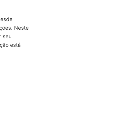
desde
ções. Neste
r seu
eção está