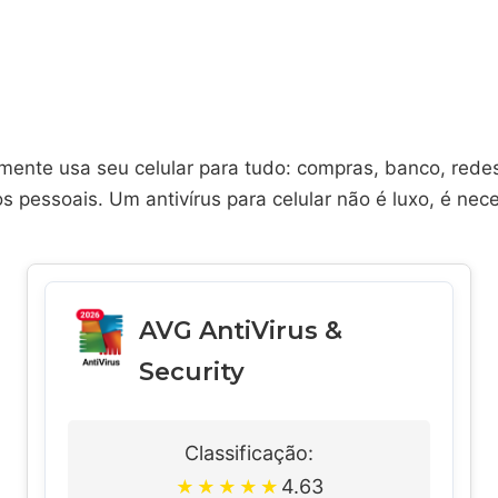
mente usa seu celular para tudo: compras, banco, redes
 pessoais. Um antivírus para celular não é luxo, é nec
AVG AntiVirus &
Security
Classificação:
4.63
★
★
★
★
★