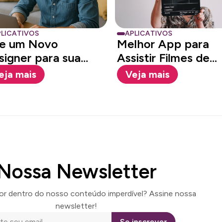
LICATIVOS
APLICATIVOS
ie um Novo
Melhor App para
signer para sua
Assistir Filmes de
sa usando IA
Terror
eja mais
Veja mais
Nossa Newsletter
por dentro do nosso conteúdo imperdível? Assine nossa
newsletter!
Se inscrever