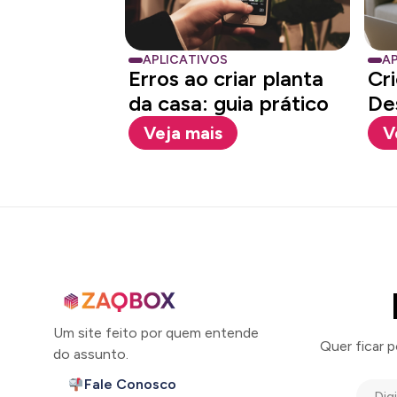
APLICATIVOS
AP
Erros ao criar planta
Cr
da casa: guia prático
De
Ca
Veja mais
V
Um site feito por quem entende
Quer ficar 
do assunto.
Fale Conosco