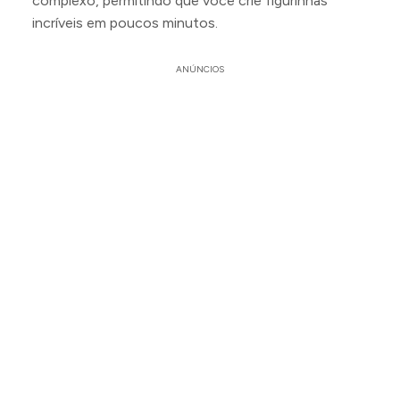
complexo, permitindo que você crie figurinhas
incríveis em poucos minutos.
ANÚNCIOS