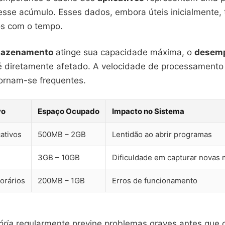
desse acúmulo. Esses dados, embora úteis inicialmente,
os com o tempo.
azenamento
atinge sua capacidade máxima, o
desem
 diretamente afetado. A velocidade de processamento 
ornam-se frequentes.
vo
Espaço Ocupado
Impacto no Sistema
ativos
500MB – 2GB
Lentidão ao abrir programas
3GB – 10GB
Dificuldade em capturar novas 
orários
200MB – 1GB
Erros de funcionamento
ória
regularmente previne problemas graves antes que 