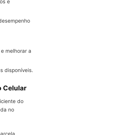
os e
o desempenho
 e melhorar a
s disponíveis.
 Celular
iciente do
ada no
arcela