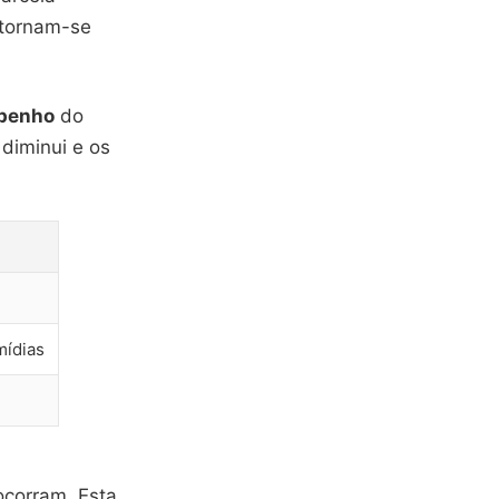
 tornam-se
penho
do
diminui e os
mídias
ocorram. Esta