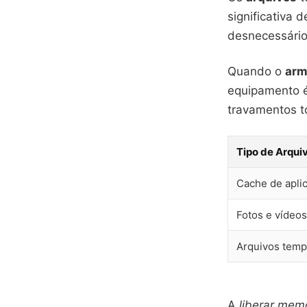
significativa 
desnecessári
Quando o
arm
equipamento é
travamentos t
Tipo de Arqui
Cache de aplic
Fotos e vídeos
Arquivos temp
A
liberar mem