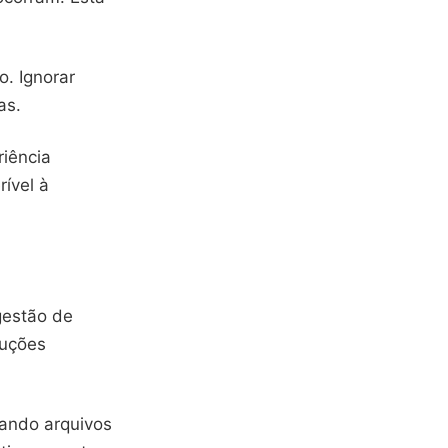
o. Ignorar
as.
riência
rível à
gestão de
luções
cando arquivos