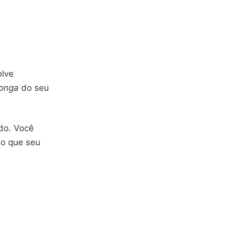
olve
longa
do seu
do. Você
do que seu