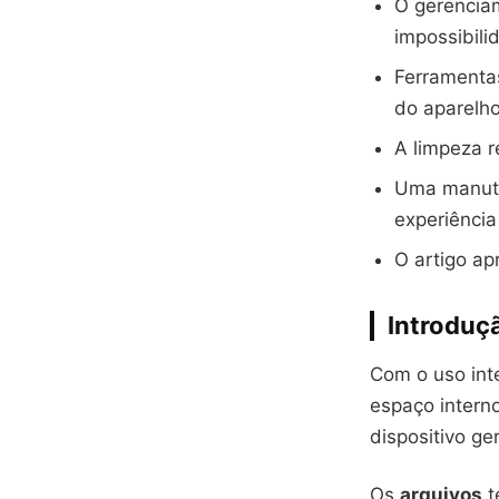
O gerencia
impossibili
Ferramenta
do aparelho
A limpeza r
Uma manuten
experiência
O artigo ap
Introduç
Com o uso int
espaço intern
dispositivo g
Os
arquivos
t