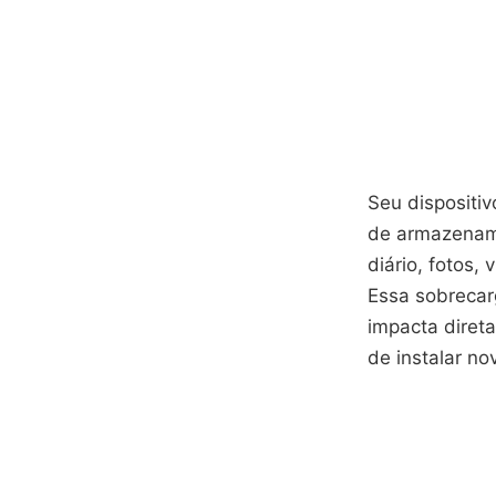
Seu dispositiv
de armazename
diário, fotos
Essa sobreca
impacta diret
de instalar n