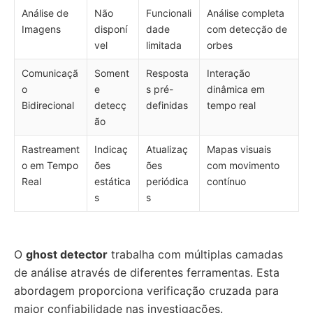
Análise de
Não
Funcionali
Análise completa
Imagens
disponí
dade
com detecção de
vel
limitada
orbes
Comunicaçã
Soment
Resposta
Interação
o
e
s pré-
dinâmica em
Bidirecional
detecç
definidas
tempo real
ão
Rastreament
Indicaç
Atualizaç
Mapas visuais
o em Tempo
ões
ões
com movimento
Real
estática
periódica
contínuo
s
s
O
ghost detector
trabalha com múltiplas camadas
de análise através de diferentes ferramentas. Esta
abordagem proporciona verificação cruzada para
maior confiabilidade nas investigações.