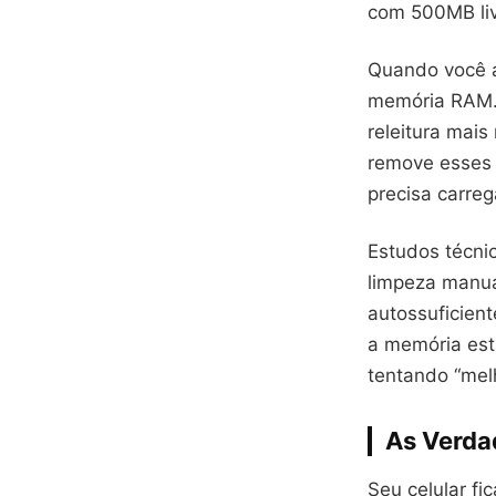
com 500MB liv
Quando você a
memória RAM. 
releitura mais
remove esses 
precisa carreg
Estudos técni
limpeza manua
autossuficient
a memória est
tentando “mel
As Verda
Seu celular fi