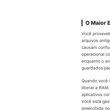
O Maior 
Você provavel
arquivos anti
causam confus
operacional c
enquanto o ar
guardados pe
Quando você u
liberar a RAM
aplicativos c
Você está gas
preenchida no