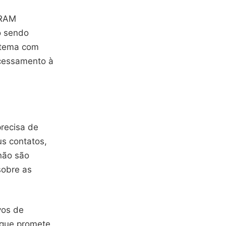
 RAM
o sendo
stema com
ocessamento à
precisa de
s contatos,
não são
sobre as
vos de
 que promete