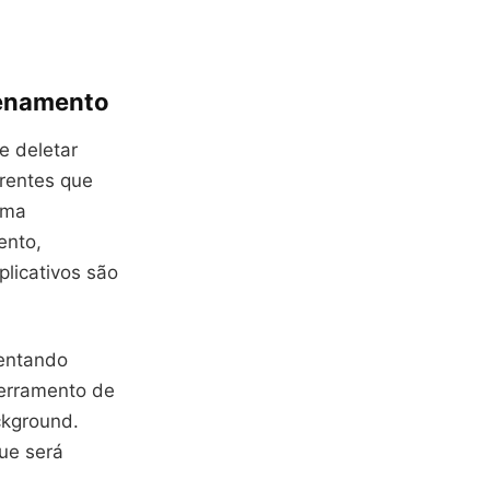
zenamento
e deletar
erentes que
ema
ento,
licativos são
tentando
cerramento de
ckground.
ue será