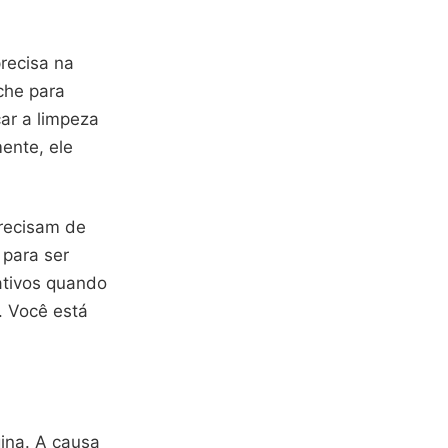
recisa na
che para
çar a limpeza
ente, ele
precisam de
 para ser
cativos quando
. Você está
gina. A causa