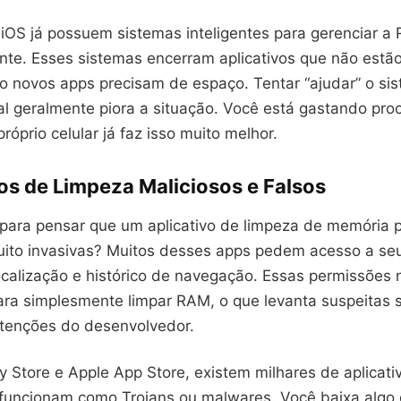
 iOS já possuem sistemas inteligentes para gerenciar a
te. Esses sistemas encerram aplicativos que não estã
 novos apps precisam de espaço. Tentar “ajudar” o si
l geralmente piora a situação. Você está gastando pr
róprio celular já faz isso muito melhor.
os de Limpeza Maliciosos e Falsos
 para pensar que um aplicativo de limpeza de memória 
ito invasivas? Muitos desses apps pedem acesso a seu
calização e histórico de navegação. Essas permissões 
ara simplesmente limpar RAM, o que levanta suspeitas 
ntenções do desenvolvedor.
 Store e Apple App Store, existem milhares de aplicati
 funcionam como Trojans ou malwares. Você baixa algo