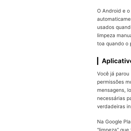
O Android e o
automaticamen
usados quando
limpeza manua
toa quando o p
Aplicativ
Você já parou
permissões mu
mensagens, lo
necessárias p
verdadeiras i
Na Google Play
“limpeza” que