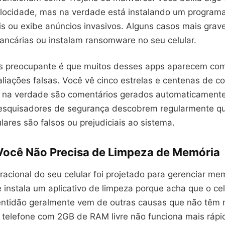
locidade, mas na verdade está instalando um programa
s ou exibe anúncios invasivos. Alguns casos mais gra
ancárias ou instalam ransomware no seu celular.
is preocupante é que muitos desses apps aparecem c
aliações falsas. Você vê cinco estrelas e centenas de c
s na verdade são comentários gerados automaticament
esquisadores de segurança descobrem regularmente q
lares são falsos ou prejudiciais ao sistema.
Você Não Precisa de Limpeza de Memória
acional do seu celular foi projetado para gerenciar me
ê instala um aplicativo de limpeza porque acha que o cel
lentidão geralmente vem de outras causas que não têm 
elefone com 2GB de RAM livre não funciona mais ráp