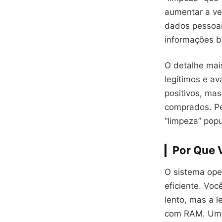
aumentar a ve
dados pessoai
informações b
O detalhe ma
legítimos e av
positivos, ma
comprados. P
“limpeza” popu
Por Que 
O sistema oper
eficiente. Voc
lento, mas a 
com RAM. Um t