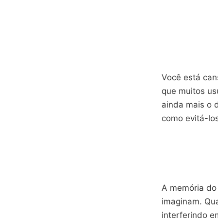
Você está can
que muitos us
ainda mais o d
como evitá-lo
A memória do 
imaginam. Qua
interferindo 