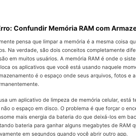
Erro: Confundir Memória RAM com Arma
mente pensa que limpar a memória é a mesma coisa qu
gos. Na verdade, são dois conceitos completamente dif
ão em muitos usuários. A memória RAM é onde o sist
oloca os aplicativos que você está usando naquele mom
mazenamento é o espaço onde seus arquivos, fotos e ap
rmanentemente.
sa um aplicativo de limpeza de memória celular, está 
, não o espaço em disco. O problema é que forçar o en
onsome mais energia da bateria do que deixá-los em ba
tando bateria para ganhar alguns megabytes de RAM q
vamente em segundos quando você abrir outro app.