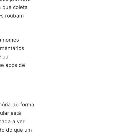
 que coleta
ves roubam
om nomes
omentários
e ou
ue apps de
mória de forma
ular está
nada a ver
ido do que um