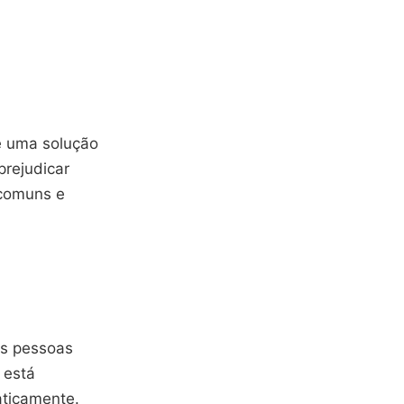
é uma solução
rejudicar
 comuns e
as pessoas
 está
aticamente.