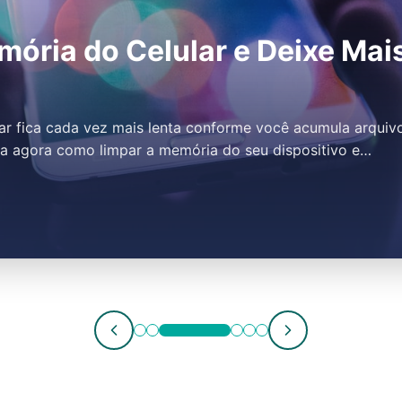
odutos Novos Sem Pagament
o
s sem realizar pagamento antecipado é uma realidade cad
be onde procurar. Essa modalidade de compra oferece se