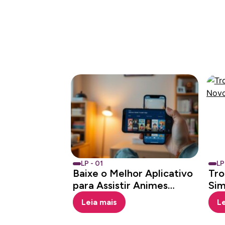
LP - 01
LP
Baixe o Melhor Aplicativo
Tro
para Assistir Animes
Sim
Grátis pelo Celular
Sua
Leia mais
Le