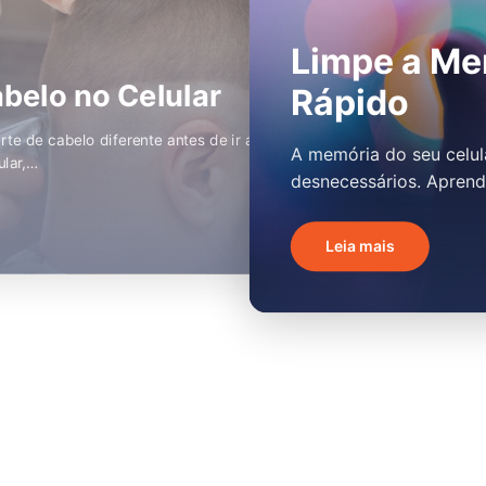
Receba Pr
elular e Deixe Mais
Antecipad
s lenta conforme você acumula arquivos
Receber produtos novo
a memória do seu dispositivo e…
acessível para quem sa
Leia mais