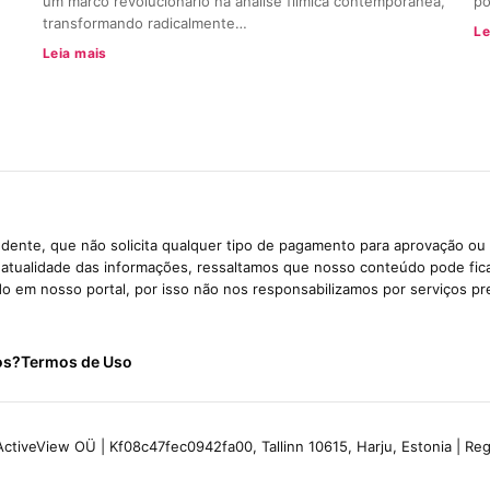
um marco revolucionário na análise fílmica contemporânea,
po
transformando radicalmente…
Le
Leia mais
dente, que não solicita qualquer tipo de pagamento para aprovação ou 
e atualidade das informações, ressaltamos que nosso conteúdo pode fi
ido em nosso portal, por isso não nos responsabilizamos por serviços pr
os?
Termos de Uso
ctiveView OÜ | Kf08c47fec0942fa00, Tallinn 10615, Harju, Estonia | R