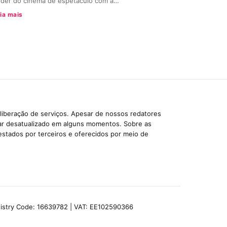
der do cinema de espetáculo com a…
ia mais
liberação de serviços. Apesar de nossos redatores
car desatualizado em alguns momentos. Sobre as
estados por terceiros e oferecidos por meio de
egistry Code: 16639782 | VAT: EE102590366