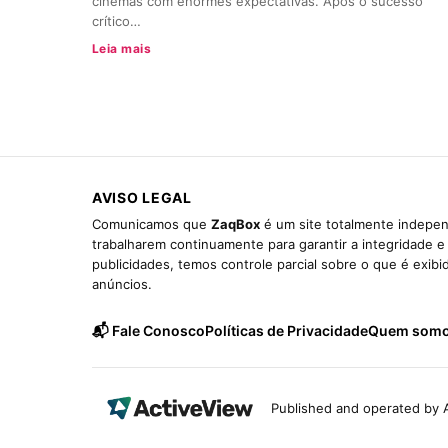
cinemas com enormes expectativas. Após o sucesso
crítico…
Leia mais
AVISO LEGAL
Comunicamos que
ZaqBox
é um site totalmente indepen
trabalharem continuamente para garantir a integridade 
publicidades, temos controle parcial sobre o que é exib
anúncios.
📬 Fale Conosco
Políticas de Privacidade
Quem som
Published and operated by A