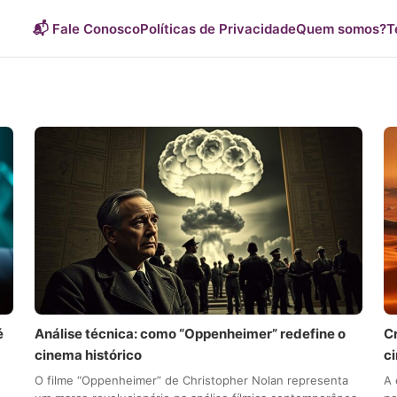
📬 Fale Conosco
Políticas de Privacidade
Quem somos?
T
é
Análise técnica: como “Oppenheimer” redefine o
Cr
cinema histórico
c
O filme “Oppenheimer” de Christopher Nolan representa
A 