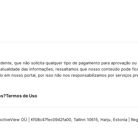
dente, que não solicita qualquer tipo de pagamento para aprovação ou 
e atualidade das informações, ressaltamos que nosso conteúdo pode fi
ido em nosso portal, por isso não nos responsabilizamos por serviços pr
os?
Termos de Uso
ctiveView OÜ | Kf08c47fec0942fa00, Tallinn 10615, Harju, Estonia | R