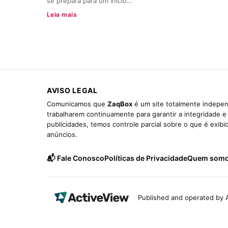
se prepara para um início…
Leia mais
AVISO LEGAL
Comunicamos que
ZaqBox
é um site totalmente indepen
trabalharem continuamente para garantir a integridade 
publicidades, temos controle parcial sobre o que é exib
anúncios.
📬 Fale Conosco
Políticas de Privacidade
Quem som
Published and operated by A