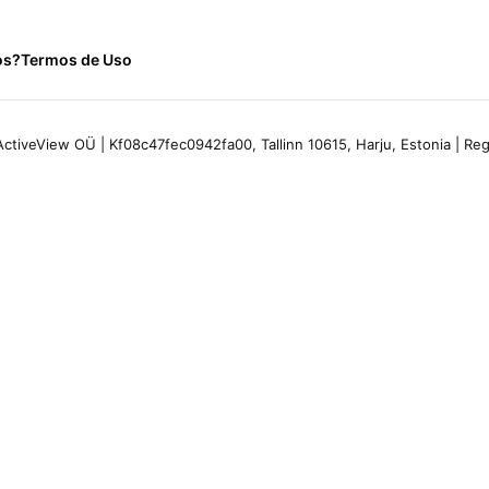
os?
Termos de Uso
ctiveView OÜ | Kf08c47fec0942fa00, Tallinn 10615, Harju, Estonia | R