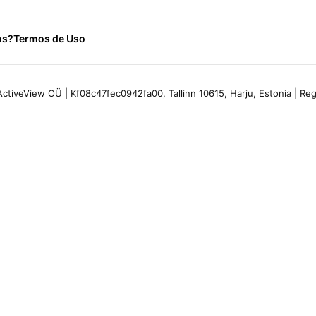
os?
Termos de Uso
ctiveView OÜ | Kf08c47fec0942fa00, Tallinn 10615, Harju, Estonia | R