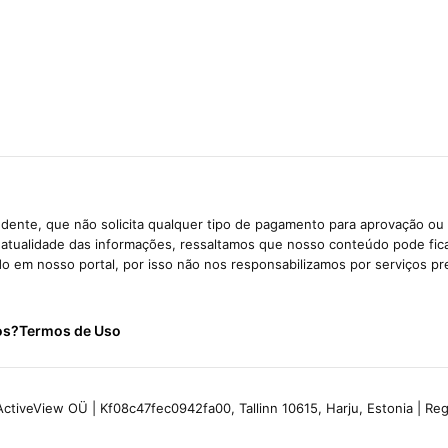
dente, que não solicita qualquer tipo de pagamento para aprovação ou 
e atualidade das informações, ressaltamos que nosso conteúdo pode fi
ido em nosso portal, por isso não nos responsabilizamos por serviços pr
os?
Termos de Uso
ctiveView OÜ | Kf08c47fec0942fa00, Tallinn 10615, Harju, Estonia | R