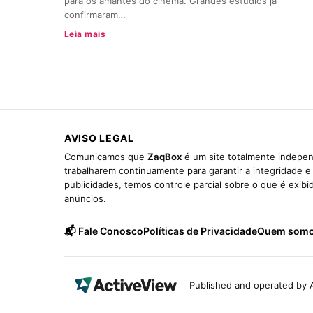
para os amantes do cinema. Grandes estúdios já
confirmaram…
Leia mais
AVISO LEGAL
Comunicamos que
ZaqBox
é um site totalmente indepen
trabalharem continuamente para garantir a integridade 
publicidades, temos controle parcial sobre o que é exib
anúncios.
📬 Fale Conosco
Políticas de Privacidade
Quem som
Published and operated by A