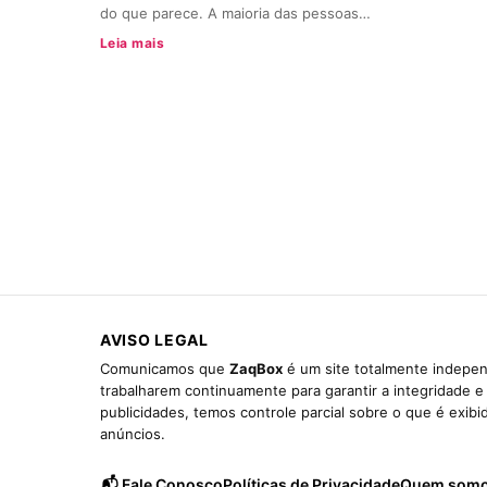
do que parece. A maioria das pessoas…
Leia mais
AVISO LEGAL
Comunicamos que
ZaqBox
é um site totalmente indepen
trabalharem continuamente para garantir a integridade 
publicidades, temos controle parcial sobre o que é exib
anúncios.
📬 Fale Conosco
Políticas de Privacidade
Quem som