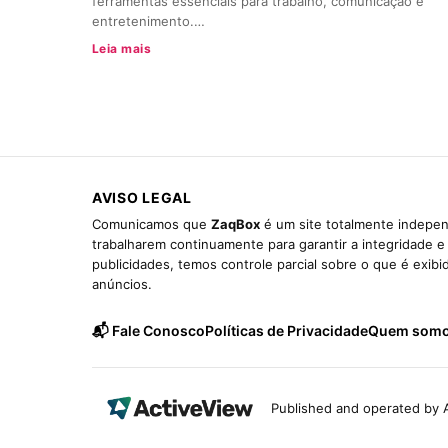
ferramentas essenciais para trabalho, comunicação e
entretenimento.…
Leia mais
AVISO LEGAL
Comunicamos que
ZaqBox
é um site totalmente indepen
trabalharem continuamente para garantir a integridade 
publicidades, temos controle parcial sobre o que é exib
anúncios.
📬 Fale Conosco
Políticas de Privacidade
Quem som
Published and operated by A