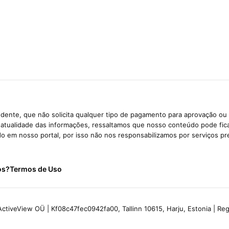
dente, que não solicita qualquer tipo de pagamento para aprovação ou 
e atualidade das informações, ressaltamos que nosso conteúdo pode fi
ido em nosso portal, por isso não nos responsabilizamos por serviços pr
os?
Termos de Uso
ctiveView OÜ | Kf08c47fec0942fa00, Tallinn 10615, Harju, Estonia | R