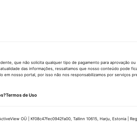
dente, que não solicita qualquer tipo de pagamento para aprovação ou 
e atualidade das informações, ressaltamos que nosso conteúdo pode fi
ido em nosso portal, por isso não nos responsabilizamos por serviços pr
os?
Termos de Uso
ctiveView OÜ | Kf08c47fec0942fa00, Tallinn 10615, Harju, Estonia | R