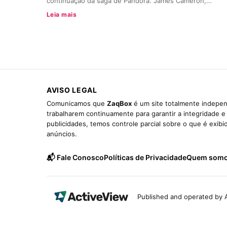
continuação da saga de Pandora. James Cameron,…
Leia mais
AVISO LEGAL
Comunicamos que
ZaqBox
é um site totalmente indepen
trabalharem continuamente para garantir a integridade 
publicidades, temos controle parcial sobre o que é exib
anúncios.
📬 Fale Conosco
Políticas de Privacidade
Quem som
Published and operated by A